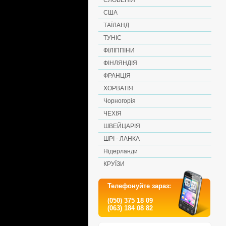
СЛОВЕНІЯ
США
ТАЇЛАНД
ТУНІС
ФІЛІППІНИ
ФІНЛЯНДІЯ
ФРАНЦІЯ
ХОРВАТІЯ
Чорногорія
ЧЕХІЯ
ШВЕЙЦАРІЯ
ШРІ - ЛАНКА
Нідерланди
КРУЇЗИ
Телефонуйте зараз:
(050) 375 18 09
(063) 184 08 82