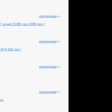
докладніше
»
7 ночей 15386 грн.(1099 дол.)
докладніше
»
$ (5 602 грн.)
докладніше
»
докладніше
»
рн.