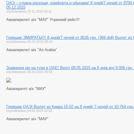
ОАЭ – страна роскоши, комфорта и обычаев! 8 дней/7 ночей от 8704 г
05.12.2015
опубліковано 25.11.2015 03:11
Авиаперелет а/к "МАУ" Утренний рейс!!!
Горящие ЭМИРАТЫ!!! 8 дней/7 ночей от 8535 грн. (369 doll) Вылет из 
опубліковано 26.10.2015 09:10
Авиаперелет а/к "Air Arabia"
Зниження цін на тури в ОАЕ! Виліт 08.05.2015 на 8 днів від 9 006 грн. 
опубліковано 25.02.2015 03:02
Авіапереліт а/к "МАУ"
Горящие ОАЭ! Вылет из Киева 15.02 на 8 дней/ 7 ночей от 10 764 грн. 
опубліковано 09.02.2015 02:02
Авиаперелет а/к "МАУ"