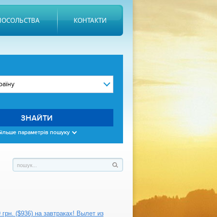
ПОСОЛЬСТВА
КОНТАКТИ
ЗНАЙТИ
Більше параметрів пошуку
грн. ($936) на завтраках! Вылет из