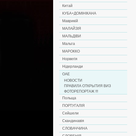
Китай
КУБА+ДОМІНІКАНА
Маврикій
МАЛАЙЗІЯ
МАЛЬДІВИ
Мальта
МАРОККО
Норвегія
Нідерланди
ОАЕ
НОВОСТИ
ПРАВИЛА ОТКРЫТИЯ ВИЗ
ФОТОРЕПОРТАЖ !!!
Польща
ПОРТУГАЛІЯ
Сейшели
Скандинавія
СЛОВАЧЧИНА