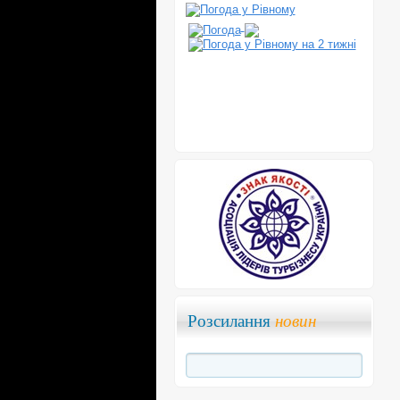
Розсилання
новин