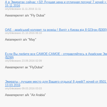
А в Эмиратах сейчас +32! Лучшая цена и отличная погода! 7 ночей = 
15.11.2016
опубліковано 11.11.2016 11:11
Авиаперелет а/к "Fly Dubai"
ОАЕ - арабський колорит та розкіш ! Виліт з Києва від 8 023грн.($300)
опубліковано 21.10.2016 06:10
Авіапереліт а/к "May"
Если Вы любите все САМОЕ-САМОЕ - отправляйтесь в Арабские Эмир
($299)
опубліковано 23.09.2016 02:09
Авиаперелет ак "FlyDubai"
Эмираты - лучшее место для Вашего отдыха! 8 дней/7 ночей от 8501 
13.03.2016
опубліковано 09.03.2016 03:03
Авиаперелет а/k "Air Arabia"