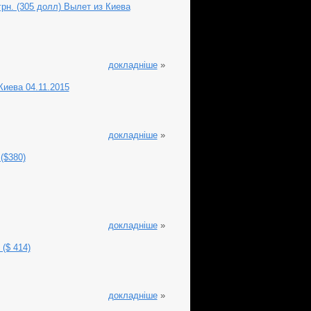
рн. (305 долл) Вылет из Киева
докладніше
»
Киева 04.11.2015
докладніше
»
($380)
докладніше
»
($ 414)
докладніше
»