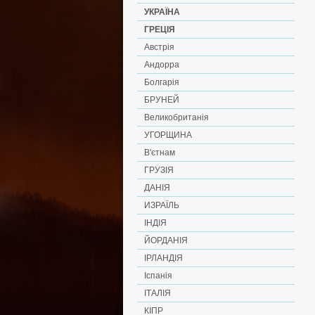
УКРАЇНА
ГРЕЦІЯ
Австрія
Андорра
Болгарія
БРУНЕЙ
Великобританія
УГОРЩИНА
В'єтнам
ГРУЗІЯ
ДАНІЯ
ИЗРАЇЛЬ
ІНДІЯ
ЙОРДАНІЯ
ІРЛАНДІЯ
Іспанія
ІТАЛІЯ
КІПР