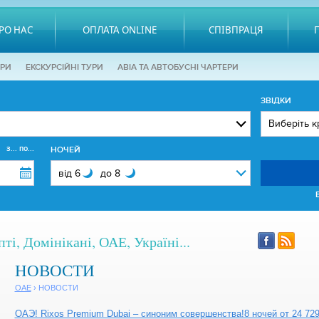
РО НАС
ОПЛАТА ONLINE
СПІВПРАЦЯ
ОРИ
EКСКУРСІЙНІ ТУРИ
АВІА ТА АВТОБУСНІ ЧАРТЕРИ
ЗВІДКИ
з... по...
НОЧЕЙ
ті, Домінікані, ОАЕ, Україні...
НОВОСТИ
ОАЕ
› НОВОСТИ
ОАЭ! Rixos Premium Dubai – синоним совершенства!8 ночей от 24 729 