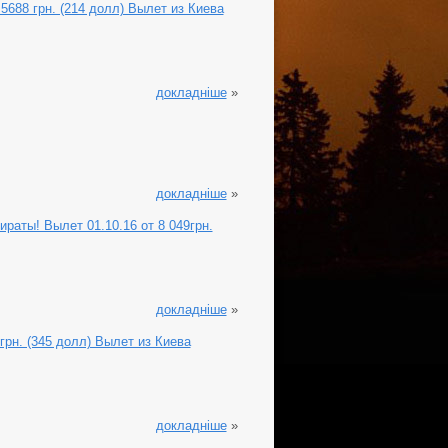
5688 грн. (214 долл) Вылет из Киева
докладніше
»
докладніше
»
аты! Вылет 01.10.16 от 8 049грн.
докладніше
»
грн. (345 долл) Вылет из Киева
докладніше
»