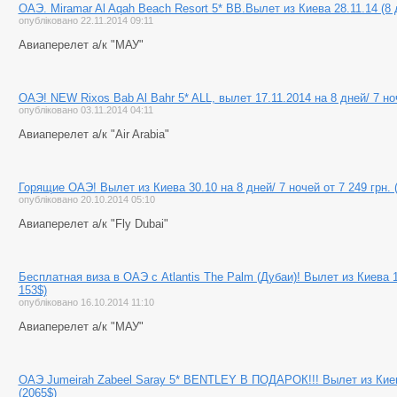
ОАЭ. Miramar Al Aqah Beach Resort 5* BB.Вылет из Киева 28.11.14 (8 д
опубліковано 22.11.2014 09:11
Авиаперелет а/к "МАУ"
ОАЭ! NEW Rixos Bab Al Bahr 5* ALL, вылет 17.11.2014 на 8 дней/ 7 ноч
опубліковано 03.11.2014 04:11
Авиаперелет а/к "Air Arabia"
Горящие ОАЭ! Вылет из Киева 30.10 на 8 дней/ 7 ночей от 7 249 грн. (
опубліковано 20.10.2014 05:10
Авиаперелет а/к "Fly Dubai"
Бесплатная виза в ОАЭ с Atlantis The Palm (Дубаи)! Вылет из Киева 13
153$)
опубліковано 16.10.2014 11:10
Авиаперелет а/к "МАУ"
ОАЭ Jumeirah Zabeel Saray 5* BENTLEY В ПОДАРОК!!! Вылет из Киева.
(2065$)