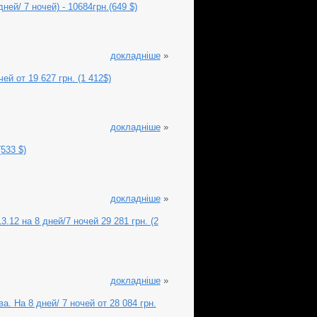
ней/ 7 ночей) - 10684грн.(649 $)
докладніше
»
ей от 19 627 грн. (1 412$)
докладніше
»
533 $)
докладніше
»
.12 на 8 дней/7 ночей 29 281 грн. (2
докладніше
»
 На 8 дней/ 7 ночей от 28 084 грн.