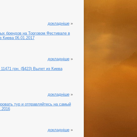
докладніше
»
ых брендов на Торговом Фестивале в
з Киева 06.01.2017
докладніше
»
11471 грн. ($423) Вылет из Киева
докладніше
»
ировать тур и отправляйтесь на самый
2.2016
докладніше
»