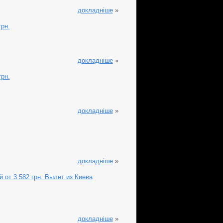
докладніше
»
грн.
докладніше
»
грн.
докладніше
»
докладніше
»
й от 3 582 грн. Вылет из Киева
докладніше
»