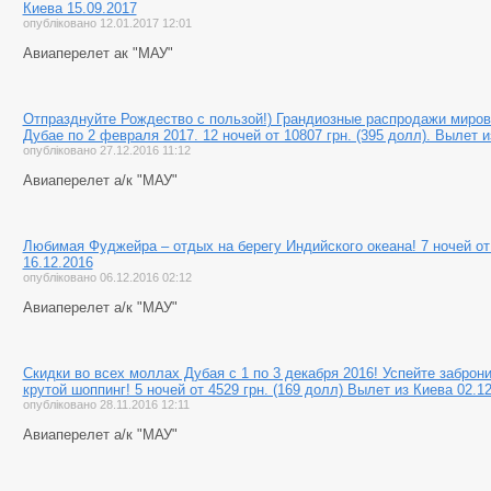
Киева 15.09.2017
опубліковано 12.01.2017 12:01
Авиаперелет ак "МАУ"
Отпразднуйте Рождество с пользой!) Грандиозные распродажи миров
Дубае по 2 февраля 2017. 12 ночей от 10807 грн. (395 долл). Вылет и
опубліковано 27.12.2016 11:12
Авиаперелет а/к "МАУ"
Любимая Фуджейра – отдых на берегу Индийского океана! 7 ночей от 
16.12.2016
опубліковано 06.12.2016 02:12
Авиаперелет а/к "МАУ"
Скидки во всех моллах Дубая с 1 по 3 декабря 2016! Успейте заброн
крутой шоппинг! 5 ночей от 4529 грн. (169 долл) Вылет из Киева 02.1
опубліковано 28.11.2016 12:11
Авиаперелет а/к "МАУ"