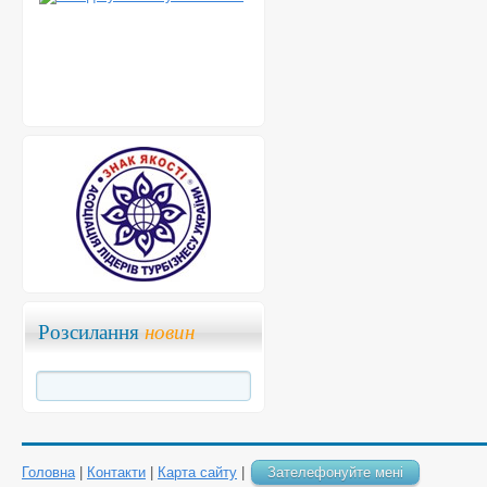
Розсилання
новин
Головна
|
Контакти
|
Карта сайту
|
Зателефонуйте мені