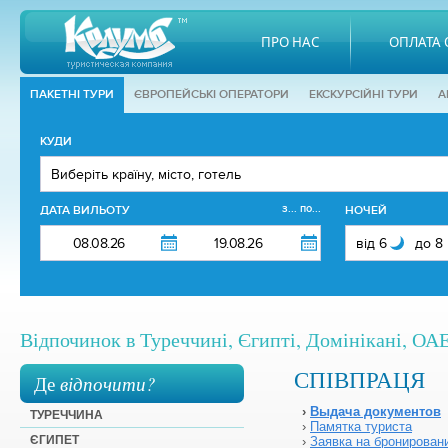
ПРО НАС
ОПЛАТА 
ПАКЕТНІ ТУРИ
ЄВРОПЕЙСЬКІ ОПЕРАТОРИ
EКСКУРСІЙНІ ТУРИ
А
КУДИ
з... по...
ДАТА ВИЛЬОТУ
НОЧЕЙ
Відпочинок в Туреччині, Єгипті, Домінікані, ОАЕ,
СПІВПРАЦЯ
Де
відпочити?
›
Выдача документов
ТУРЕЧЧИНА
›
Памятка туриста
ЄГИПЕТ
›
Заявка на бронирован