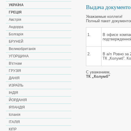
УКРАЇНА
Выдача документо
ГРЕЦІЯ
Уважаемые коллеги!
Австрія
Полный пакет документо
Андорра
Болгарія
1.
В офисе компан
подтвержденной
БРУНЕЙ
Великобританія
2.
В а/п Ровно за
УГОРЩИНА
ТК „Колумб”. К
В'єтнам
ГРУЗІЯ
С уважением,
ТК „Колумб”
ДАНІЯ
ИЗРАЇЛЬ
ІНДІЯ
ЙОРДАНІЯ
ІРЛАНДІЯ
Іспанія
ІТАЛІЯ
КІПР