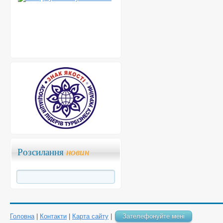
Розсилання
новин
Головна
|
Контакти
|
Карта сайту
|
Зателефонуйте мені