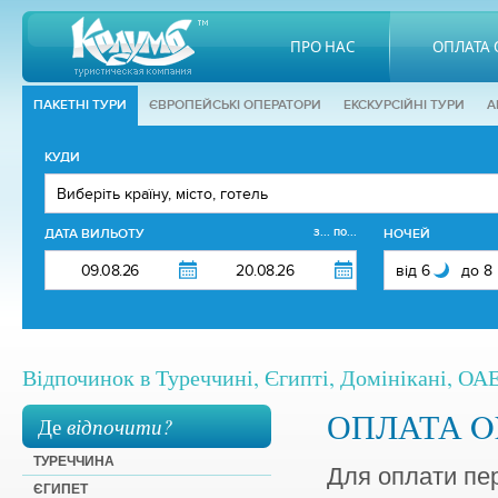
ПРО НАС
ОПЛАТА 
ПАКЕТНІ ТУРИ
ЄВРОПЕЙСЬКІ ОПЕРАТОРИ
EКСКУРСІЙНІ ТУРИ
А
КУДИ
з... по...
ДАТА ВИЛЬОТУ
НОЧЕЙ
Відпочинок в Туреччині, Єгипті, Домінікані, ОАЕ,
ОПЛАТА O
Де
відпочити?
ТУРЕЧЧИНА
Для оплати пе
ЄГИПЕТ