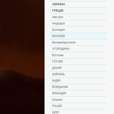
УКРАЇНА
ГРЕЦІЯ
Австрія
Андорра
Болгарія
БРУНЕЙ
Великобританія
УГОРЩИНА
В'єтнам
ГРУЗІЯ
ДАНІЯ
ИЗРАЇЛЬ
ІНДІЯ
ЙОРДАНІЯ
ІРЛАНДІЯ
Іспанія
ІТАЛІЯ
КІПР