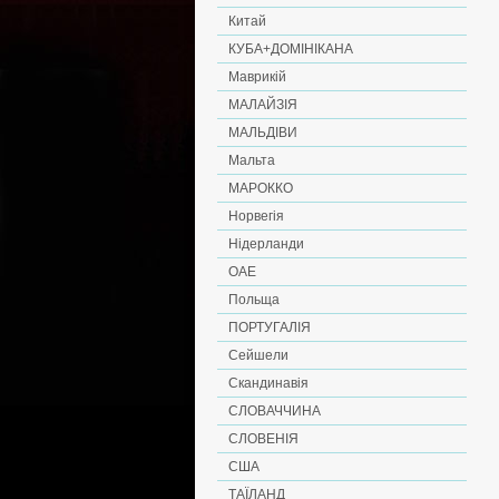
Китай
КУБА+ДОМІНІКАНА
Маврикій
МАЛАЙЗІЯ
МАЛЬДІВИ
Мальта
МАРОККО
Норвегія
Нідерланди
ОАЕ
Польща
ПОРТУГАЛІЯ
Сейшели
Скандинавія
СЛОВАЧЧИНА
СЛОВЕНІЯ
США
ТАЇЛАНД