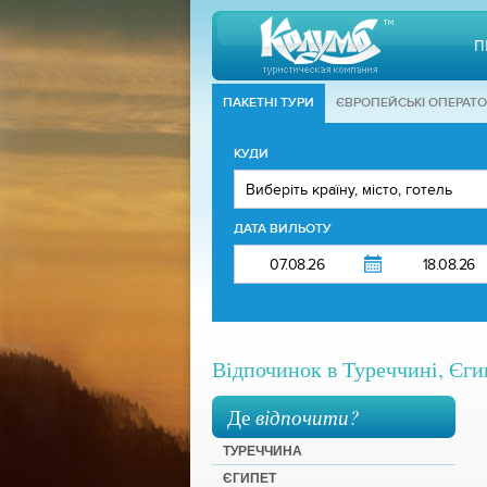
П
ПАКЕТНІ ТУРИ
ЄВРОПЕЙСЬКІ ОПЕРАТ
КУДИ
ДАТА ВИЛЬОТУ
Відпочинок в Туреччині, Єгип
Де
відпочити?
ТУРЕЧЧИНА
ЄГИПЕТ