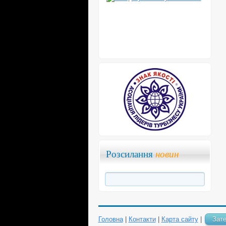
Розсилання
новин
Головна
|
Контакти
|
Карта сайту
|
Зат