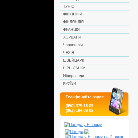
ТУНІС
ФІЛІППІНИ
ФІНЛЯНДІЯ
ФРАНЦІЯ
ХОРВАТІЯ
Чорногорія
ЧЕХІЯ
ШВЕЙЦАРІЯ
ШРІ - ЛАНКА
Нідерланди
КРУЇЗИ
Телефонуйте зараз:
(050) 375 18 09
(063) 184 08 82