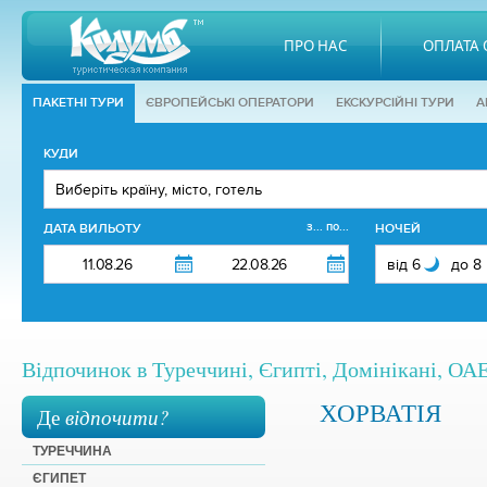
ПРО НАС
ОПЛАТА 
ПАКЕТНІ ТУРИ
ЄВРОПЕЙСЬКІ ОПЕРАТОРИ
EКСКУРСІЙНІ ТУРИ
А
КУДИ
з... по...
ДАТА ВИЛЬОТУ
НОЧЕЙ
Відпочинок в Туреччині, Єгипті, Домінікані, ОАЕ,
ХОРВАТІЯ
Де
відпочити?
ТУРЕЧЧИНА
ЄГИПЕТ