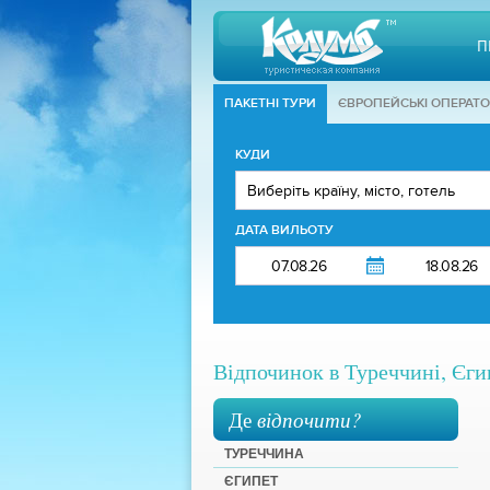
П
ПАКЕТНІ ТУРИ
ЄВРОПЕЙСЬКІ ОПЕРАТ
КУДИ
ДАТА ВИЛЬОТУ
Відпочинок в Туреччині, Єгип
Де
відпочити?
ТУРЕЧЧИНА
ЄГИПЕТ