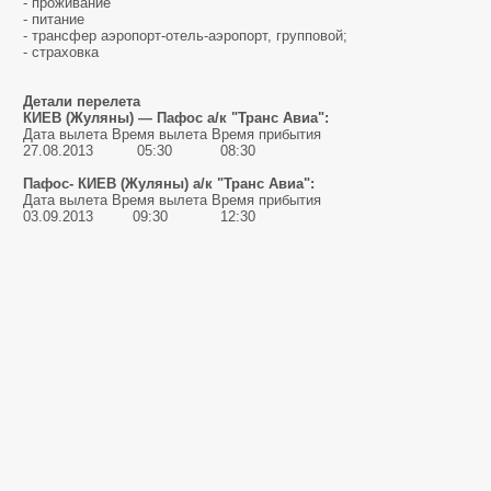
- проживание
- питание
- трансфер аэропорт-отель-аэропорт, групповой;
- страховка
Детали перелета
КИЕВ (Жуляны) — Пафос а/к "Транс Авиа":
Дата вылета Время вылета Время прибытия
27.08.2013 05:30 08:30
Пафос- КИЕВ (Жуляны) а/к "Транс Авиа":
Дата вылета Время вылета Время прибытия
03.09.2013 09:30 12:30