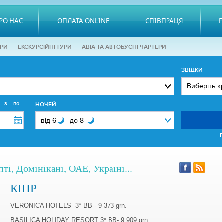
РО НАС
ОПЛАТА ONLINE
СПІВПРАЦЯ
ОРИ
EКСКУРСІЙНІ ТУРИ
АВІА ТА АВТОБУСНІ ЧАРТЕРИ
ЗВІДКИ
з... по...
НОЧЕЙ
ті, Домінікані, ОАЕ, Україні...
КІПР
VERONICA HOTELS 3* BB - 9 373 grn.
BASILICA HOLIDAY RESORT 3* BB- 9 909 grn.