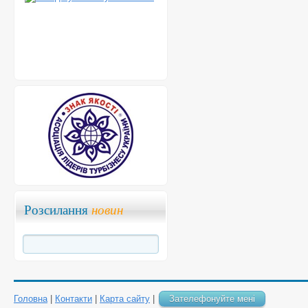
Розсилання
новин
Головна
|
Контакти
|
Карта сайту
|
Зателефонуйте мені