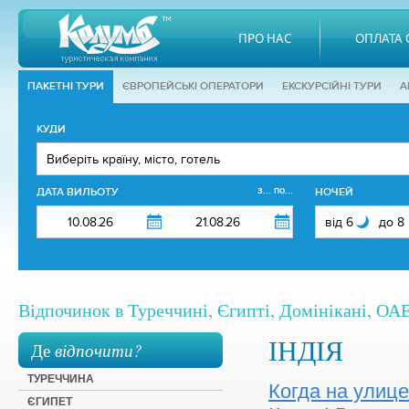
ПРО НАС
ОПЛАТА 
ПАКЕТНІ ТУРИ
ЄВРОПЕЙСЬКІ ОПЕРАТОРИ
EКСКУРСІЙНІ ТУРИ
А
КУДИ
з... по...
ДАТА ВИЛЬОТУ
НОЧЕЙ
Відпочинок в Туреччині, Єгипті, Домінікані, ОАЕ,
ІНДІЯ
Де
відпочити?
ТУРЕЧЧИНА
Когда на улице
ЄГИПЕТ