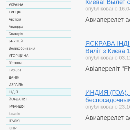
Киева! Вылет с 
УКРАЇНА
опубліковано 16.0
ГРЕЦІЯ
Авиаперелет а/
Австрія
Андорра
Болгарія
БРУНЕЙ
ЯСКРАВА ІНДІЯ!
Великобританія
Виліт з Києва 1
УГОРЩИНА
опубліковано 03.1
В'єтнам
Авіапереліт "Fl
ГРУЗІЯ
ДАНІЯ
ИЗРАЇЛЬ
ИНДИЯ (ГОА), 1
ІНДІЯ
беспосадочным 
ЙОРДАНІЯ
опубліковано 23.1
ІРЛАНДІЯ
Іспанія
Авиаперелет а
ІТАЛІЯ
КІПР