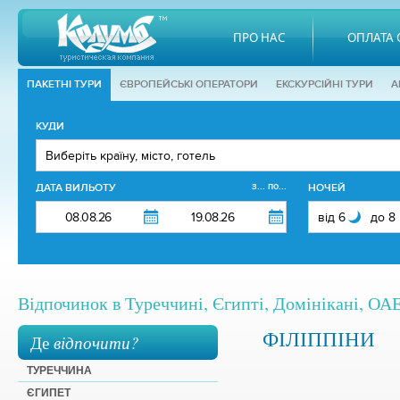
ПРО НАС
ОПЛАТА 
ПАКЕТНІ ТУРИ
ЄВРОПЕЙСЬКІ ОПЕРАТОРИ
EКСКУРСІЙНІ ТУРИ
А
КУДИ
з... по...
ДАТА ВИЛЬОТУ
НОЧЕЙ
Відпочинок в Туреччині, Єгипті, Домінікані, ОАЕ,
ФІЛІППІНИ
Де
відпочити?
ТУРЕЧЧИНА
ЄГИПЕТ