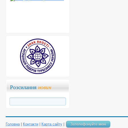
Розсилання
новин
Головна
|
Контакти
|
Карта сайту
|
Зателефонуйте мені