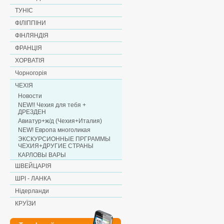
ТУНІС
ФІЛІППІНИ
ФІНЛЯНДІЯ
ФРАНЦІЯ
ХОРВАТІЯ
Чорногорія
ЧЕХІЯ
Новости
NEW!! Чехия для тебя +
ДРЕЗДЕН
Авиатур+ж/д (Чехия+Италия)
NEW! Европа многоликая
ЭКСКУРСИОННЫЕ ПРГРАММЫ
ЧЕХИЯ+ДРУГИЕ СТРАНЫ
КАРЛОВЫ ВАРЫ
ШВЕЙЦАРІЯ
ШРІ - ЛАНКА
Нідерланди
КРУЇЗИ