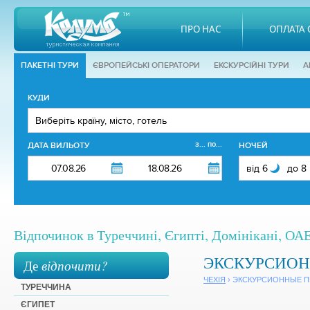
ПРО НАС
ОПЛАТА 
ПАКЕТНІ ТУРИ
ЄВРОПЕЙСЬКІ ОПЕРАТОРИ
EКСКУРСІЙНІ ТУРИ
А
КУДИ
з... по...
ДАТА ВИЛЬОТУ
НОЧЕЙ
Відпочинок в Туреччині, Єгипті, Домінікані, ОАЕ,
ЭКСКУРСИОН
Де
відпочити?
ЧЕХІЯ
› ЭКСКУРСИОННЫЕ П
ТУРЕЧЧИНА
ЄГИПЕТ